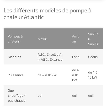
Les différents modèles de pompe à
chaleur Atlantic
Sol/Ea
Pompes à
Air/E
Air/Air
u-
chaleur
au
Sol/Air
Alféa Excellia A.
Modèles
Loria
Géolia
I/ Alféa Extansa
de 4
de 4 à
Puissance
de 4 à 16 kW
à 16
16 kW
kW
Duo
chauffage/
oui
oui
oui
eau chaude