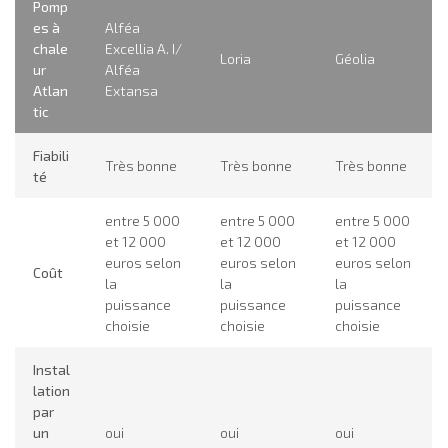
Pomp
es à
Alféa
chale
Excellia A. I/
Loria
Géolia
ur
Alféa
Atlan
Extansa
tic
Fiabili
Très bonne
Très bonne
Très bonne
té
entre 5 000
entre 5 000
entre 5 000
et 12 000
et 12 000
et 12 000
euros selon
euros selon
euros selon
Coût
la
la
la
puissance
puissance
puissance
choisie
choisie
choisie
Instal
lation
par
un
oui
oui
oui