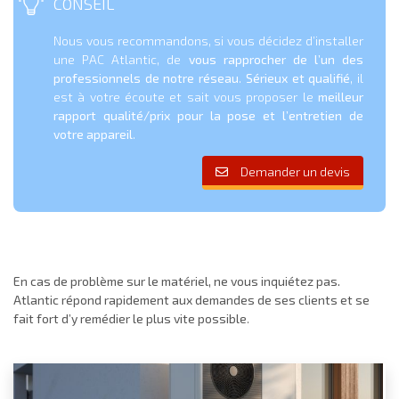
CONSEIL
Nous vous recommandons, si vous décidez d’installer
une PAC Atlantic, de
vous rapprocher de l’un des
professionnels de notre réseau
.
Sérieux et qualifié
, il
est à votre écoute et sait vous proposer le
meilleur
rapport qualité/prix pour la pose et l’entretien de
votre appareil
.
Demander un devis
En cas de problème sur le matériel, ne vous inquiétez pas.
Atlantic répond rapidement aux demandes de ses clients et se
fait fort d’y remédier le plus vite possible
.