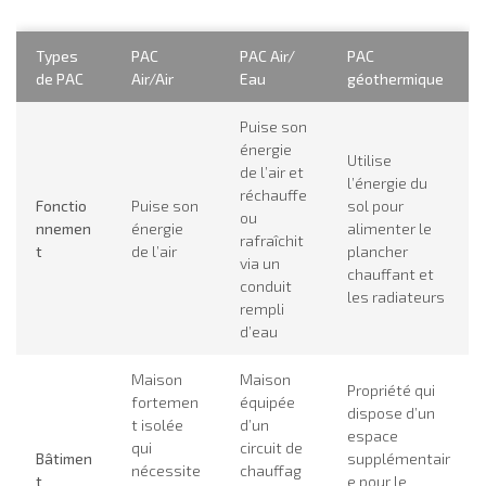
Types
PAC
PAC Air/
PAC
de PAC
Air/Air
Eau
géothermique
Puise son
énergie
Utilise
de l’air et
l’énergie du
réchauffe
Fonctio
Puise son
sol pour
ou
nnemen
énergie
alimenter le
rafraîchit
t
de l’air
plancher
via un
chauffant et
conduit
les radiateurs
rempli
d’eau
Maison
Maison
Propriété qui
fortemen
équipée
dispose d’un
t isolée
d’un
espace
qui
circuit de
Bâtimen
supplémentair
nécessite
chauffag
t
e pour le