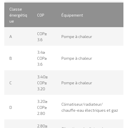
Classe
énergétiq
COP
Équipement
ue
COP≥
A
Pompe à chaleur
3.6
3.4≥
B
COP≥
Pompe à chaleur
3.6
3.40≥
C
COP≥
Pompe à chaleur
3.20
3.20≥
Climatiseur/radiateur/
D
COP≥
chauffe-eau électriques et gaz
2.80
2.80≥