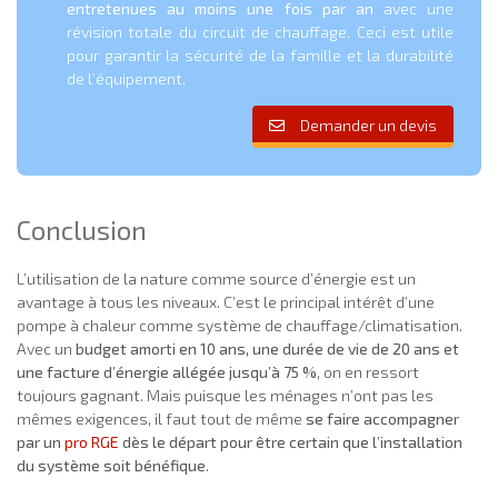
entretenues au moins une fois par an
avec une
révision totale du circuit de chauffage. Ceci est utile
pour garantir la sécurité de la famille et la durabilité
de l’équipement.
Demander un devis
Conclusion
L’utilisation de la nature comme source d’énergie est un
avantage à tous les niveaux. C’est le principal intérêt d’une
pompe à chaleur comme système de chauffage/climatisation.
Avec un
budget amorti en 10 ans, une durée de vie de 20 ans et
une facture d’énergie allégée jusqu’à 75 %
, on en ressort
toujours gagnant. Mais puisque les ménages n’ont pas les
mêmes exigences, il faut tout de même
se faire accompagner
par un
pro RGE
dès le départ pour être certain que l’installation
du système soit bénéfique
.