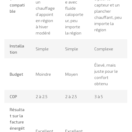
un
e avec
compati
capteur et un
chauffage
fluide
ble
plancher
d’appoint
caloporte
chauffant, peu
en région
ur, peu
importe la
à hiver
importe
région
modéré
la région
Installa
Simple
Simple
Complexe
tion
Élevé, mais
juste pour le
Budget
Moindre
Moyen
confort
obtenu
COP
2 à 2.5
2 à 2.5
3 à 5
Résulta
t sur la
facture
énergét
Excellent,
Excellent,